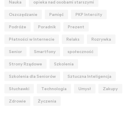
Nauka
opieka nad osobami starszymi
Oszczędzanie
Pamięć
PKP Intercity
Podróże
Poradnik
Prezent
Płatności w Internecie
Relaks
Rozrywka
Senior
Smartfony
społeczność
Strony Rządowe
Szkolenia
Szkolenia dla Seniorów
Sztuczna Inteligencja
Słuchawki
Technologia
Umysł
Zakupy
Zdrowie
Życzenia