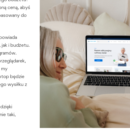
pną ceną, abyś
dopasowany do
dpowiada
jak i budżetu.
ogramów.
przeglądarek,
a my
aptop będzie
go wysiłku z
dzięki
ie taki,