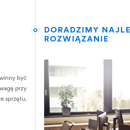
DORADZIMY NAJL
ROZWIĄZANIE
owinny być
uwagę przy
e sprzętu.