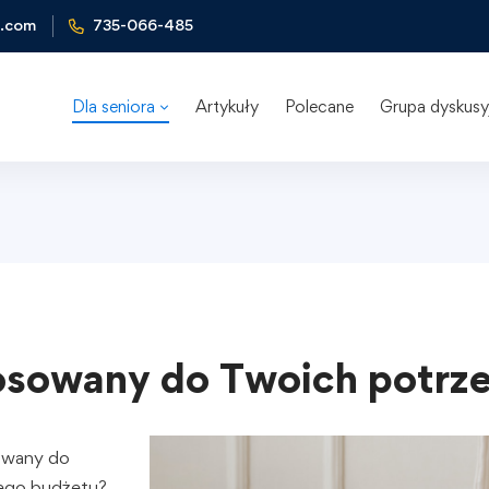
l.com
735-066-485
Dla seniora
Artykuły
Polecane
Grupa dyskusy
osowany do Twoich potrz
sowany do
jego budżetu?