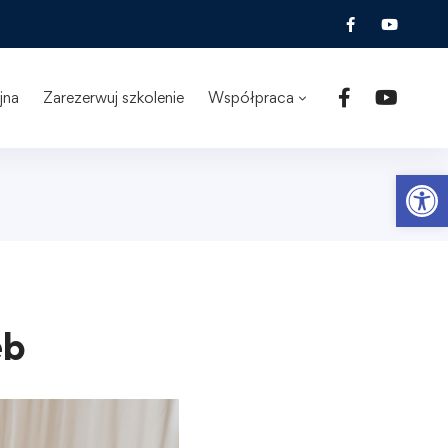
jna
Zarezerwuj szkolenie
Współpraca
Ot
eb