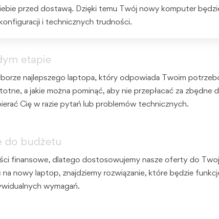
 Ciebie przed dostawą. Dzięki temu Twój nowy komputer będz
nfiguracji i technicznych trudności.
dym etapie
borze najlepszego laptopa, który odpowiada Twoim potrzebom
totne, a jakie można pominąć, aby nie przepłacać za zbędne d
ierać Cię w razie pytań lub problemów technicznych.
e do budżetu
ści finansowe, dlatego dostosowujemy nasze oferty do Two
 na nowy laptop, znajdziemy rozwiązanie, które będzie funkc
ywidualnych wymagań.