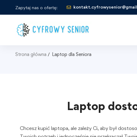
kontakt.cyfrowysenior@gmai
Zapytaj nas o ofertę:
Strona główna
Laptop dla Seniora
Laptop dost
Chcesz kupić laptopa, ale zależy Ci, aby był dosto
Twoich potrzeb i jednocześnie nie przekraczał Two