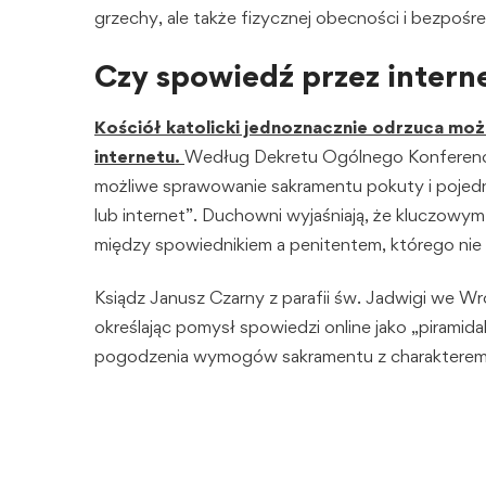
grzechy, ale także fizycznej obecności i bezpoś
Czy spowiedź przez interne
Kościół katolicki jednoznacznie odrzuca mo
internetu.
Według Dekretu Ogólnego Konferencji 
możliwe sprawowanie sakramentu pokuty i pojed
lub internet”. Duchowni wyjaśniają, że kluczowy
między spowiednikiem a penitentem, którego nie d
Ksiądz Janusz Czarny z parafii św. Jadwigi we W
określając pomysł spowiedzi online jako „piramid
pogodzenia wymogów sakramentu z charakterem 