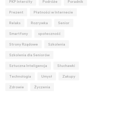
PKP Intercity
Podróże
Poradnik
Prezent
Płatności w Internecie
Relaks
Rozrywka
Senior
Smartfony
społeczność
Strony Rządowe
Szkolenia
Szkolenia dla Seniorów
Sztuczna Inteligencja
Słuchawki
Technologia
Umysł
Zakupy
Zdrowie
Życzenia