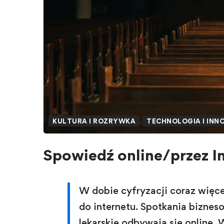
KULTURA I ROZRYWKA
TECHNOLOGIA I INN
Spowiedź online/przez In
W dobie cyfryzacji coraz więce
do internetu. Spotkania biznes
lekarskie odbywają się online. 