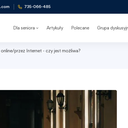
l.com
735-066-485
Dla seniora
Artykuły
Polecane
Grupa dyskusyj
online/przez Internet - czy jest możliwa?