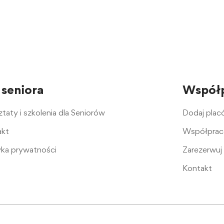
 seniora
Współ
taty i szkolenia dla Seniorów
Dodaj pla
akt
Współprac
yka prywatności
Zarezerwuj 
Kontakt