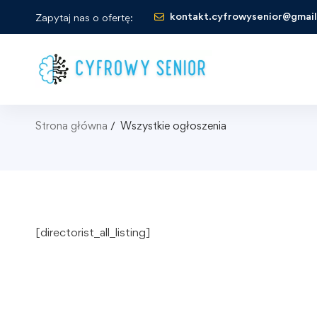
kontakt.cyfrowysenior@gmai
Zapytaj nas o ofertę:
Strona główna
Wszystkie ogłoszenia
[directorist_all_listing]