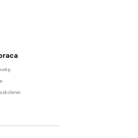
praca
cówkę
a
szkolenie