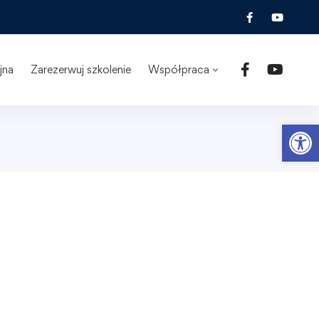
jna
Zarezerwuj szkolenie
Współpraca
Ot